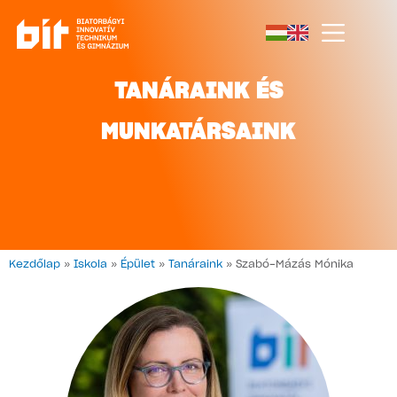
TANÁRAINK ÉS
MUNKATÁRSAINK
Kezdőlap
»
Iskola
»
Épület
»
Tanáraink
»
Szabó-Mázás Mónika