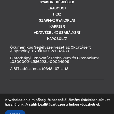
GYAKORI KÉRDÉSEK
ERASMUS+
IKSZ
SZAKMAI GYAKORLAT
KARRIER
ADATVÉDELMI SZABÁLYZAT
KAPCSOLAT
Ökumenikus Segélyszervezet az Oktatásért
Alapítvány: 11784009-22232489
Biatorbágyi Innovatív Technikum és Gimnázium:
10300002-15662231-00024909
A BIT adószáma: 19348467-1-13
A weboldalon a minőségi felhasználói élmény érdekében sütiket
használunk. A sütik beállításait
ezen a linken
végezheti el.
2026 | Minden jog fenntartva