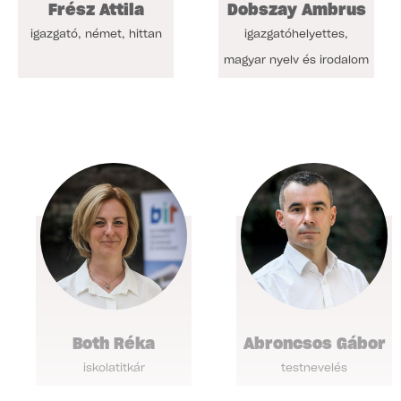
Frész Attila
Dobszay Ambrus
igazgató, német, hittan
igazgatóhelyettes,
magyar nyelv és irodalom
Both Réka
Abroncsos Gábor
iskolatitkár
testnevelés