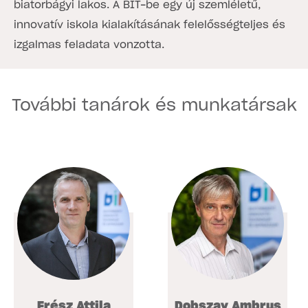
biatorbágyi lakos. A BIT-be egy új szemléletű,
innovatív iskola kialakításának felelősségteljes és
izgalmas feladata vonzotta.
További tanárok és munkatársak
Frész Attila
Dobszay Ambrus