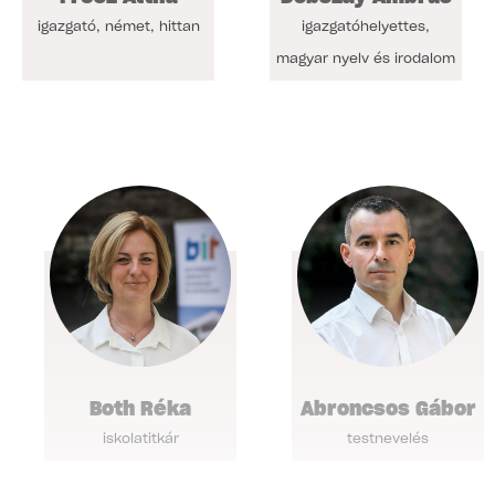
igazgató, német, hittan
igazgatóhelyettes,
magyar nyelv és irodalom
Both Réka
Abroncsos Gábor
iskolatitkár
testnevelés