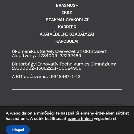
ERASMUS+
IKSZ
SZAKMAI GYAKORLAT
KARRIER
ADATVÉDELMI SZABÁLYZAT
KAPCSOLAT
Ökumenikus Segélyszervezet az Oktatásért
Alapítvány: 11784009-22232489
Biatorbágyi Innovatív Technikum és Gimnázium:
10300002-15662231-00024909
A BIT adószáma: 19348467-1-13
A weboldalon a minőségi felhasználói élmény érdekében sütiket
használunk. A sütik beállításait
ezen a linken
végezheti el.
2026 | Minden jog fenntartva
Elfogad