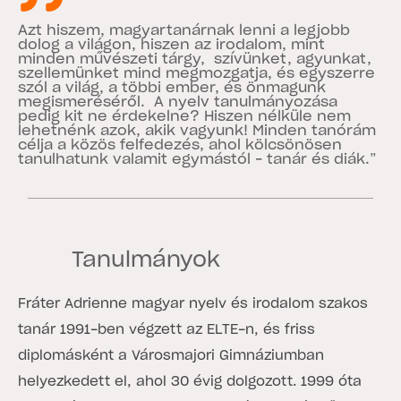
Azt hiszem, magyartanárnak lenni a legjobb
dolog a világon, hiszen az irodalom, mint
minden művészeti tárgy, szívünket, agyunkat,
szellemünket mind megmozgatja, és egyszerre
szól a világ, a többi ember, és önmagunk
megismeréséről. A nyelv tanulmányozása
pedig kit ne érdekelne? Hiszen nélküle nem
lehetnénk azok, akik vagyunk! Minden tanórám
célja a közös felfedezés, ahol kölcsönösen
tanulhatunk valamit egymástól – tanár és diák.”
Tanulmányok
Fráter Adrienne magyar nyelv és irodalom szakos
tanár 1991-ben végzett az ELTE-n, és friss
diplomásként a Városmajori Gimnáziumban
helyezkedett el, ahol 30 évig dolgozott. 1999 óta