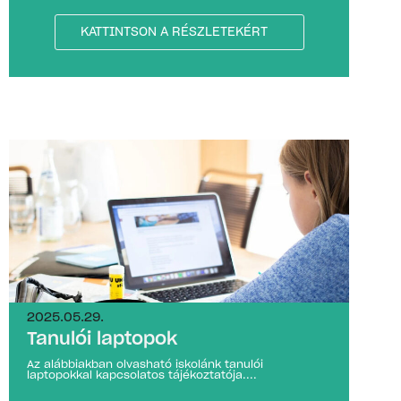
KATTINTSON A RÉSZLETEKÉRT
2025.05.29.
Tanulói laptopok
Az alábbiakban olvasható iskolánk tanulói
laptopokkal kapcsolatos tájékoztatója....