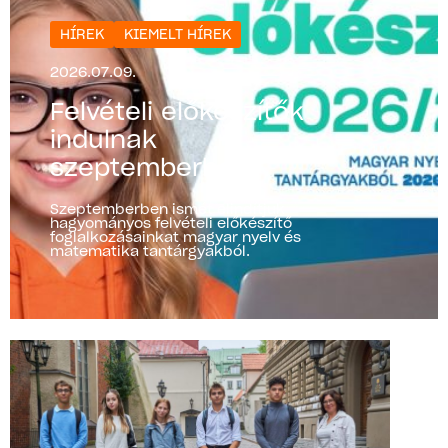
HÍREK
KIEMELT HÍREK
2026.07.09.
Felvételi előkészítők
indulnak
szeptemberben!
Szeptemberben ismét elindítjuk
hagyományos felvételi előkészítő
foglalkozásainkat magyar nyelv és
matematika tantárgyakból.