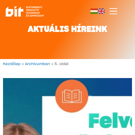
AKTUÁLIS HÍREINK
Kezdőlap
»
Archívumban
»
5. oldal