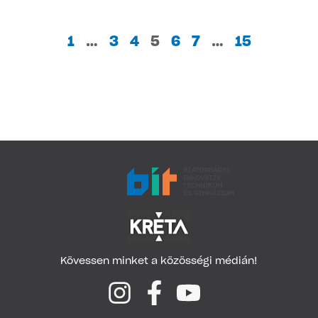
1
…
3
4
5
6
7
…
15
Kövessen minket a közösségi médián!