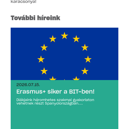
karácsonya!
További híreink
2026.07.15.
Erasmus+ siker a BIT-ben!
Diákjaink háromhetes szakmai gyakorlaton
vehetnek részt Spanyolországban....