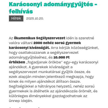
Karácsonyi adománygyűjtés –
felhívás
Hírek
2025.10.20.
Az
Ökumenikus Segélyszervezet
idén is szeretné
valóra váltani
2000 nehéz sorsú gyermek
karácsonyi kívánságát.
Arra kérjük közösségünket,
hogy csatlakozzanak a segélyszervezet
adománygyűjtéséhez, és
10.000 Ft
értékben
„fogadjanak örökbe” egy-egy karácsonyi
ajándékot. A gyerekek kívánságait a
segélyszervezet munkatársai gyűjtik össze, és
ezek alapján minden jelentkező megkapja, hogy
kinek és milyen ajándékot állítson össze.
Segítségükkel a hátrányos helyzetű, nehéz sorsú
gyermekek is átélhetik az ajándékozás örömét, és
különleges élményekkel gazdagodhatnak az
ünnep idején.