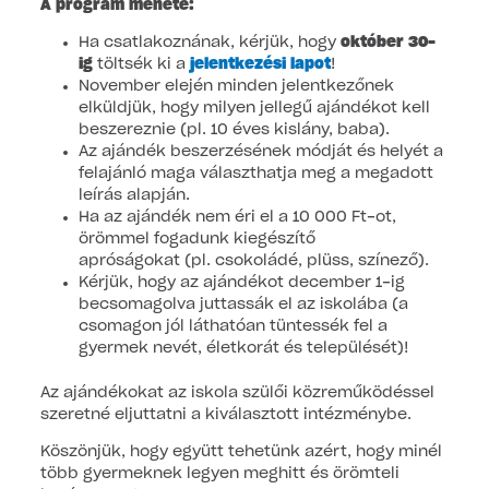
A program menete:
Ha csatlakoznának, kérjük, hogy
október 30-
ig
töltsék ki a
jelentkezési lapot
!
November elején minden jelentkezőnek
elküldjük, hogy milyen jellegű ajándékot kell
beszereznie (pl. 10 éves kislány, baba).
Az ajándék beszerzésének módját és helyét a
felajánló maga választhatja meg a megadott
leírás alapján.
Ha az ajándék nem éri el a 10 000 Ft-ot,
örömmel fogadunk kiegészítő
apróságokat (pl. csokoládé, plüss, színező).
Kérjük, hogy az ajándékot december 1-ig
becsomagolva juttassák el az iskolába (a
csomagon jól láthatóan tüntessék fel a
gyermek nevét, életkorát és települését)!
Az ajándékokat az iskola szülői közreműködéssel
szeretné eljuttatni a kiválasztott intézménybe.
Köszönjük, hogy együtt tehetünk azért, hogy minél
több gyermeknek legyen meghitt és örömteli