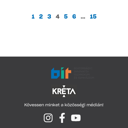
1
2
3
4
5
6
…
15
Kövessen minket a közösségi médián!