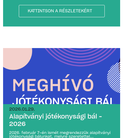
KATTINTSON A RÉSZLETEKÉRT
2026.01.29.
Alapítványi jótékonysági bál –
2026
2026. február 7-én ismét megrendezzük alapítványi
jótékonysági bálunkat, melyre szeretettel...