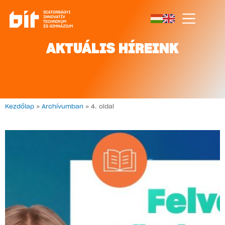
AKTUÁLIS HÍREINK
Kezdőlap
»
Archívumban
»
4. oldal