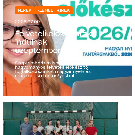
HÍREK
KIEMELT HÍREK
2026.07.09.
Felvételi előkészítők
indulnak
szeptemberben!
Szeptemberben ismét elindítjuk
hagyományos felvételi előkészítő
foglalkozásainkat magyar nyelv és
matematika tantárgyakból.