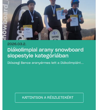
2026.03.2.
Diákolimpiai arany snowboard
slopestyle kategóriában
Diószegi Bence aranyérmes lett a Diákolimpián!...
KATTINTSON A RÉSZLETEKÉRT