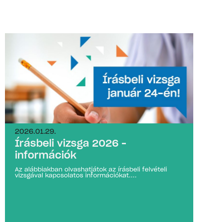
2026.01.29.
Írásbeli vizsga 2026 –
információk
Az alábbiakban olvashatjátok az írásbeli felvételi
vizsgával kapcsolatos információkat....