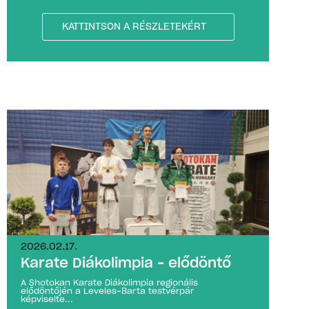
KATTINTSON A RÉSZLETEKÉRT
2026.02.17.
Karate Diákolimpia – elődöntő
A Shotokan Karate Diákolimpia regionális
elődöntőjén a Leveles-Barta testvérpár
képviselte...