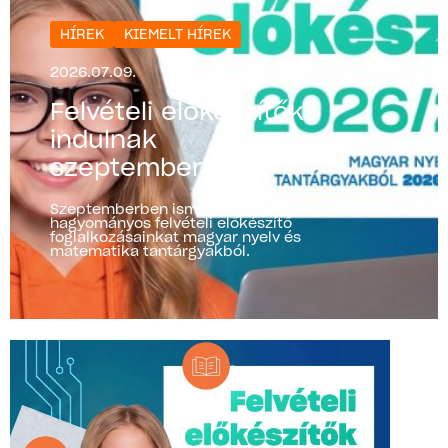
HÍREK
KIEMELT HÍREK
2026.07.09.
Felvételi előkészítők
indulnak
szeptemberben!
Szeptemberben ismét elindítjuk
hagyományos felvételi előkészítő
foglalkozásainkat magyar nyelv és
matematika tantárgyakból.