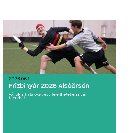
2026.06.1.
Frizbinyár 2026 Alsóörsön
Várjuk a fiatalokat egy felejthetetlen nyári
táborba!...