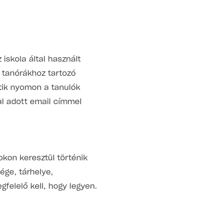
 iskola által használt
a tanórákhoz tartozó
tik nyomon a tanulók
al adott email címmel
okon keresztül történik
ége, tárhelye,
elelő kell, hogy legyen.