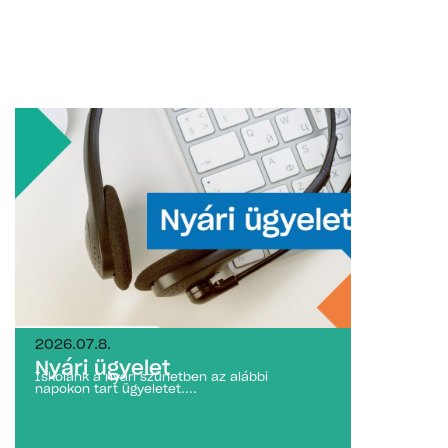
2026.07.8.
Nyári ügyelet
Iskolánk a nyári szünetben az alábbi
napokon tart ügyeletet....