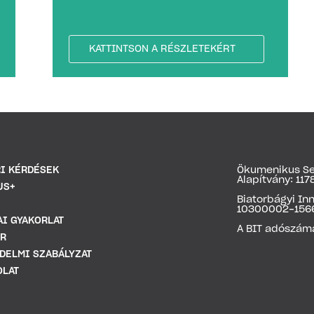
KATTINTSON A RÉSZLETEKÉRT
I KÉRDÉSEK
Ökumenikus Se
Alapítvány: 1
US+
Biatorbágyi In
10300002-156
I GYAKORLAT
A BIT adószám
ER
DELMI SZABÁLYZAT
OLAT