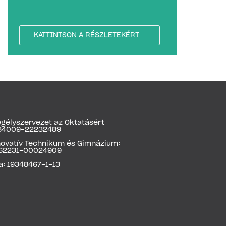
KATTINTSON A RÉSZLETEKÉRT
gélyszervezet az Oktatásért
1784009-22232489
novatív Technikum és Gimnázium:
62231-00024909
a: 19348467-1-13