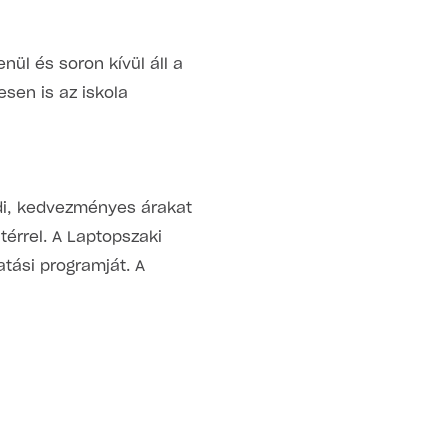
ül és soron kívül áll a
sen is az iskola
edi, kedvezményes árakat
ttérrel. A Laptopszaki
atási programját. A