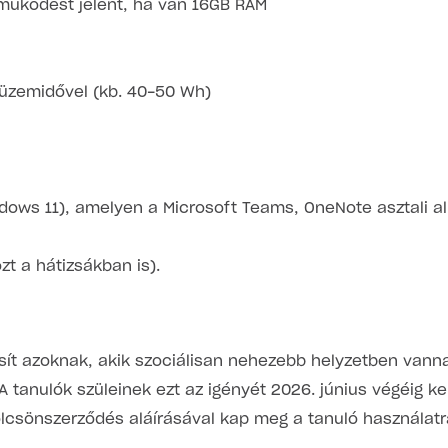
működést jelent, ha van 16GB RAM
 üzemidővel (kb. 40-50 Wh)
ndows 11), amelyen a Microsoft Teams, OneNote asztali 
t a hátizsákban is).
osít azoknak, akik szociálisan nehezebb helyzetben van
A tanulók szüleinek ezt az igényét 2026. június végéig kel
kölcsönszerződés aláírásával kap meg a tanuló használatr