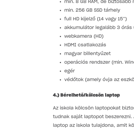
min. 8 GB RAM, de biztosabb 
min. 256 GB SSD tárhely
full HD kijelző (14 vagy 15”)
akkumulátor legalább 3 órás
webkamera (HD)
HDMI csatlakozás
magyar billentyűzet
operációs rendszer (min. Wi
egér
védőtok (amely óvja az eszköz
4.) Bérelhető/kölcsön laptop
Az iskola kölcsön laptopokat bizt
tudnak saját laptopot beszerezni. 
laptop az iskola tulajdona, amit 