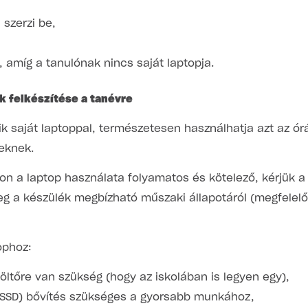
 szerzi be,
, amíg a tanulónak nincs saját laptopja.
ak felkészítése a tanévre
k saját laptoppal, természetesen használhatja azt az ó
eknek.
kon a laptop használata folyamatos és kötelező, kérjük a
g a készülék megbízható műszaki állapotáról (megfelel
ophoz:
öltőre van szükség (hogy az iskolában is legyen egy),
(SSD) bővítés szükséges a gyorsabb munkához,