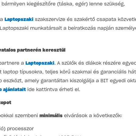
y bármilyen kiegészítőre (táska, egér) lenne szükség,
 a
Laptopszaki
szakszervize és szakértő csapata közvetlen
 Laptopszaki munkatársait a beiratkozás napján személye
ivatalos partnerén keresztül
partnere a
Laptopszaki
. A szülők és diákok részére egy
lt laptop típusokra, teljes körű szakmai és garanciális há
b eszközt, amely garantáltan kiszolgálja a BIT egyedi okt
 ajánlatait
ide kattintva érheti el.
topot
opokkal szembeni
minimális
elvárások a következők:
ció) processzor