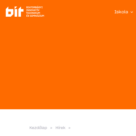
Iskola
Kezdőlap
»
Hírek
»