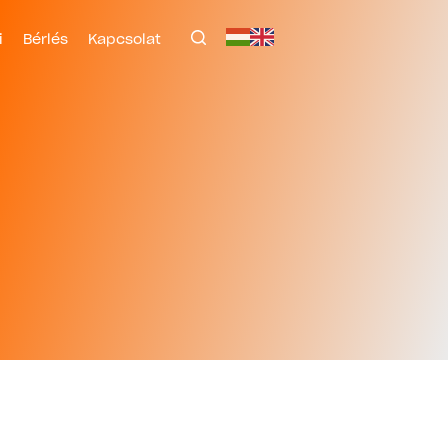
i
Bérlés
Kapcsolat