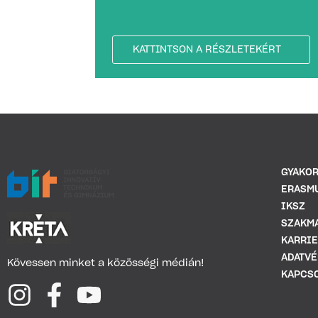
KATTINTSON A RÉSZLETEKÉRT
GYAKOR
ERASM
IKSZ
SZAKMA
KARRI
ADATVÉ
Kövessen minket a közösségi médián!
KAPCS