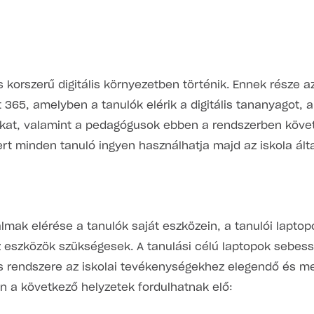
 korszerű digitális környezetben történik. Ennek része az
 365, amelyben a tanulók elérik a digitális tananyagot, 
iókat, valamint a pedagógusok ebben a rendszerben köve
rt minden tanuló ingyen használhatja majd az iskola ált
talmak elérése a tanulók saját eszközein, a tanulói laptop
az eszközök szükségesek. A tanulási célú laptopok sebess
 rendszere az iskolai tevékenységekhez elegendő és megf
en a következő helyzetek fordulhatnak elő: