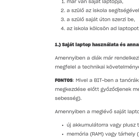
már van saját laptopja,
a szülő az iskola segítségével
a szülő saját úton szerzi be,
az iskola kölcsön ad laptopot
1.) Saját laptop használata és ann
Amennyiben a diák már rendelkezi
megfelel a technikai követelmény
FONTOS
: Mivel a BIT-ben a tanórá
megkezdése előtt győződjenek me
sebesség).
Amennyiben a meglévő saját lapt
új akkumulátorra vagy plusz t
memória (RAM) vagy tárhely 