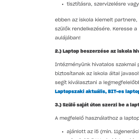
tisztításra, szervizelésre vag
ebben az iskola kiemelt partnere,
szülők rendelkezésére. Keresse a
aulájában!
2.) Laptop beszerzése az iskola h
Intézményünk hivatalos szakmai 
biztosítanak az iskola által javaso
segít kiválasztani a legmegfelelőb
Laptopszaki aktuális, BIT-es laptop
3.) Szülő saját úton szerzi be a lap
A megfelelő használathoz a lapt
ajánlott az i5 (min. 11generá