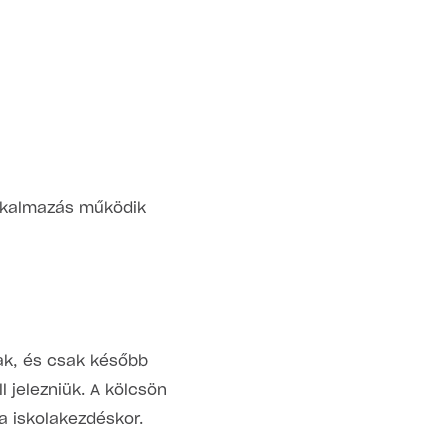
alkalmazás működik
nak, és csak később
l jelezniük. A kölcsön
a iskolakezdéskor.