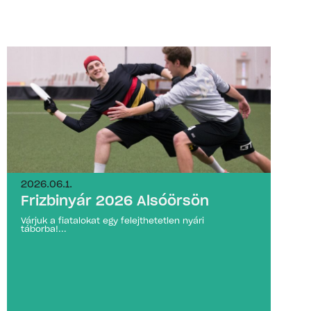
2026.06.1.
Frizbinyár 2026 Alsóörsön
Várjuk a fiatalokat egy felejthetetlen nyári
táborba!...