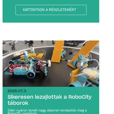
KATTINTSON A RÉSZLETEKÉRT
2026.07.3.
Sikeresen lezajlottak a RoboCity
táborok
Idén nyáron ismét nagy sikerrel rendeztük meg a
RoboCity napközis...