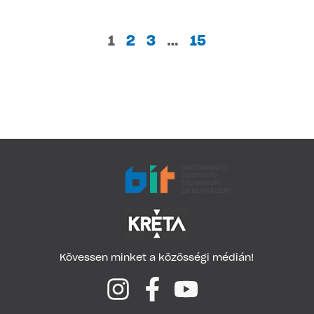
1
2
3
…
15
Kövessen minket a közösségi médián!