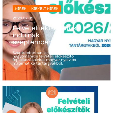
HÍREK
KIEMELT HÍREK
2026.07.09.
Felvételi előkészítők
indulnak
szeptemberben!
Szeptemberben ismét elindítjuk
hagyományos felvételi előkészítő
foglalkozásainkat magyar nyelv és
matematika tantárgyakból.