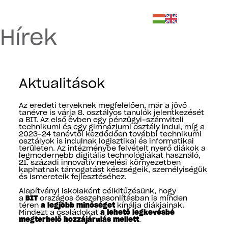
Hírek
Aktualitások
Az eredeti terveknek megfelelően, már a jövő
tanévre is várja 8. osztályos tanulók jelentkezését
a BIT. Az első évben egy pénzügyi-számviteli
technikumi és egy gimnáziumi osztály indul, míg a
2023-24 tanévtől kezdődően további technikumi
osztályok is indulnak logisztikai és informatikai
területen. Az intézménybe felvételt nyerő diákok a
legmodernebb digitális technológiákat használó,
21. századi innovatív nevelési környezetben
kaphatnak támogatást készségeik, személyiségük
és ismereteik fejlesztéséhez.
Alapítványi iskolaként célkitűzésünk, hogy
a
BIT
országos összehasonlításban is minden
téren
a legjobb minőséget
kínálja diákjainak.
Mindezt a családokat
a lehető legkevésbé
megterhelő hozzájárulás mellett
.