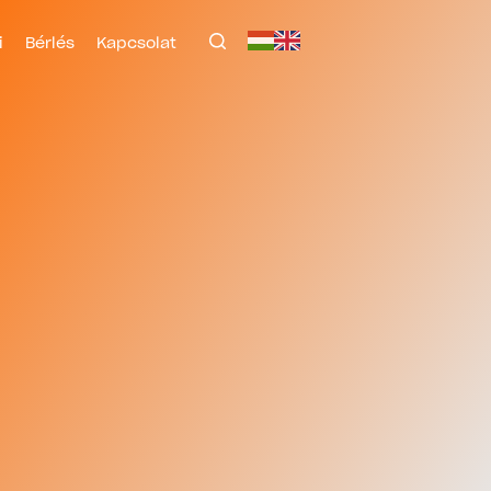
i
Bérlés
Kapcsolat