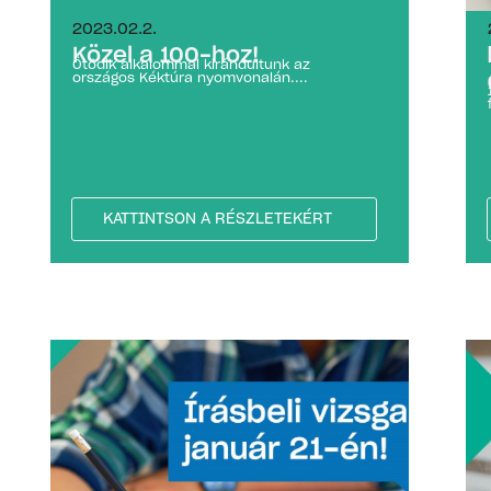
2023.02.2.
Közel a 100-hoz!
Ötödik alkalommal kirándultunk az
országos Kéktúra nyomvonalán....
KATTINTSON A RÉSZLETEKÉRT