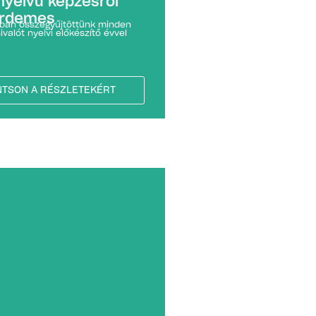
nyelvű képzésről
érdemes
kban összegyűjtöttünk minden
ivalót nyelvi előkészítő évvel
NTSON A RÉSZLETEKÉRT