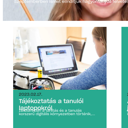
Szeptemberben ismét elindítjuk hagyományos felvételi
2023.02.17.
Tájékoztatás a tanulói
laptopokról
Iskolánkban a tanítás és a tanulás
korszerű digitális környezetben történik,...