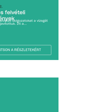
2.
s felvételi
ények
felvételi dolgozatokat a vizsgát
avítottuk. Itt a...
NTSON A RÉSZLETEKÉRT