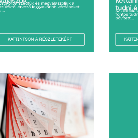
válaszok
kéttan
Csokorba szedtük és megválaszoljuk a
szülőktől érkező leggyakoribb kérdéseket
tudni 
a...
Az alábbia
fontos tudn
bővített...
KATTINTSON A RÉSZLETEKÉRT
KATTI