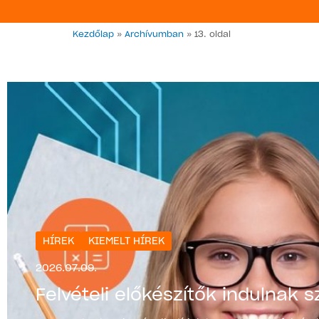
Kezdőlap
»
Archívumban
»
13. oldal
HÍREK
KIEMELT HÍREK
2026.07.09.
Felvételi előkészítők indulnak