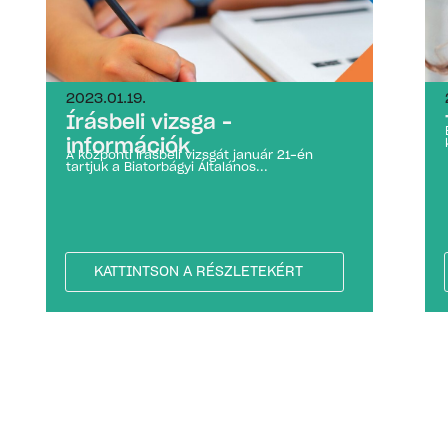
2023.01.19.
Írásbeli vizsga –
információk
A központi írásbeli vizsgát január 21-én
tartjuk a Biatorbágyi Általános...
KATTINTSON A RÉSZLETEKÉRT