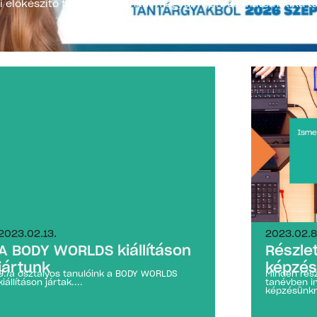
 előkészítő foglalkozásainkat magyar nyelv és matematika t
2023.02.13.
2023.02.8
A BODY WORLDS kiállításon
Részlet
jártunk
képzés
9./a osztályos tanulóink a BODY WORLDS
Minden rés
kiállításon jártak....
tanévben in
képzésünkrő