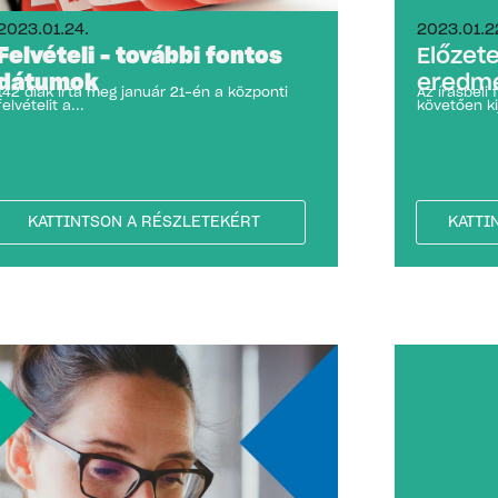
2023.01.24.
2023.01.2
Felvételi – további fontos
Előzete
dátumok
eredm
142 diák írta meg január 21-én a központi
Az írásbeli 
felvételit a...
követően kij
KATTINTSON A RÉSZLETEKÉRT
KATTI