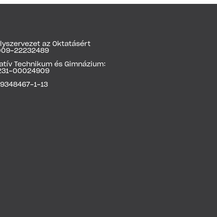
yszervezet az Oktatásért
4009-22232489
vatív Technikum és Gimnázium:
231-00024909
19348467-1-13