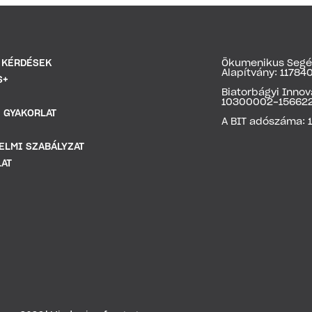
 KÉRDÉSEK
Ökumenikus Segél
Alapítvány: 1178
S+
Biatorbágyi Inno
10300002-15662
 GYAKORLAT
A BIT adószáma: 
ELMI SZABÁLYZAT
AT