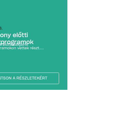
3.
ony előtti
yprogramok
t előtt diákjaink
ramokon vettek részt....
NTSON A RÉSZLETEKÉRT