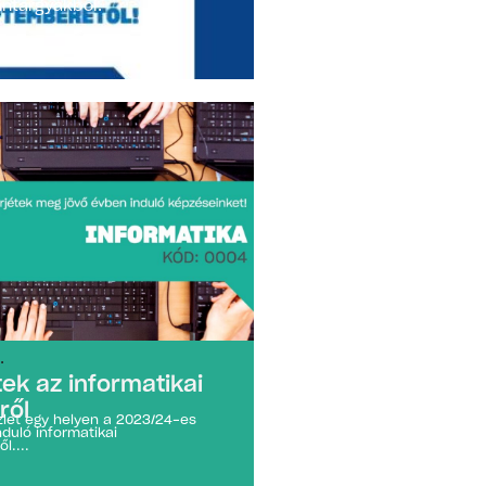
antárgyakból.
.
ek az informatikai
ről
zlet egy helyen a 2023/24-es
duló informatikai
l....