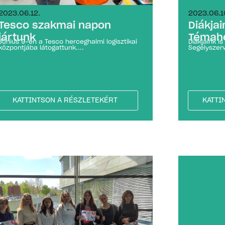
2023.06.12.
2023.06.1
Tesco szakmai napon
Diákjai
jártunk
Témahé
Június 9-én a Tesco herceghalmi logisztikai
Diákjaink i
központjába látogattunk....
Segélyszerv
KATTINTSON A RÉSZLETEKÉRT
KATTI