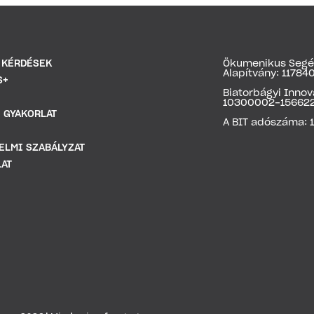
 KÉRDÉSEK
Ökumenikus Segél
Alapítvány: 1178
S+
Biatorbágyi Inno
10300002-15662
 GYAKORLAT
A BIT adószáma: 
ELMI SZABÁLYZAT
AT