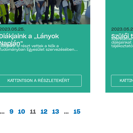
2023.05.25.
2023.05.2
Diákjaink a „Lányok
Szülői 
Szeretettel
Napján”
diákjainkat
Diákjaink is részt vettek a Nők a
tájékoztató
Tudományban Egyesület szervezésében...
KATTINTSON A RÉSZLETEKÉRT
KATTI
…
9
10
11
12
13
…
15