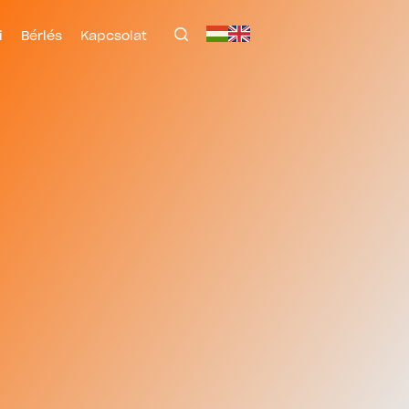
i
Bérlés
Kapcsolat