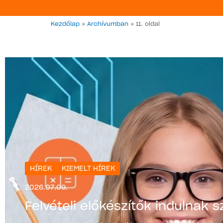
Kezdőlap
»
Archívumban
»
11. oldal
HÍREK
KIEMELT HÍREK
2026.07.09.
Felvételi előkészítők indulnak