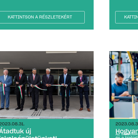
KATTINTSON A RÉSZLETEKÉRT
KATTI
2023.08.31.
2023.08.3
Átadtuk új
Hogyan
Az alábbia
és a biator