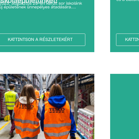
iskolaépületünket!
2023. augusztus 29-én került sor iskolánk
új épületének ünnepélyes átadására....
KATTINTSON A RÉSZLETEKÉRT
KATTI