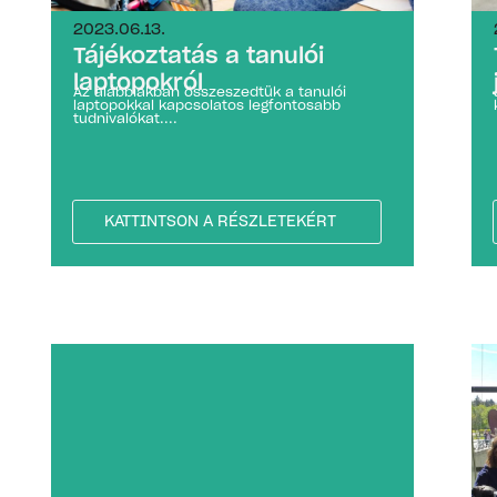
2023.06.13.
Tájékoztatás a tanulói
laptopokról
Az alábbiakban összeszedtük a tanulói
laptopokkal kapcsolatos legfontosabb
tudnivalókat....
KATTINTSON A RÉSZLETEKÉRT