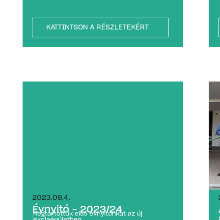
KATTINTSON A RÉSZLETEKÉRT
2023.09.4.
Évnyitó – 2023/24
Megtartottuk első évnyitónkat az új
iskolaépületben....