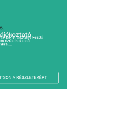
5.
tájékoztató
 várjuk 9. osztályt kezdő
 és szüleiket első
nkra....
NTSON A RÉSZLETEKÉRT