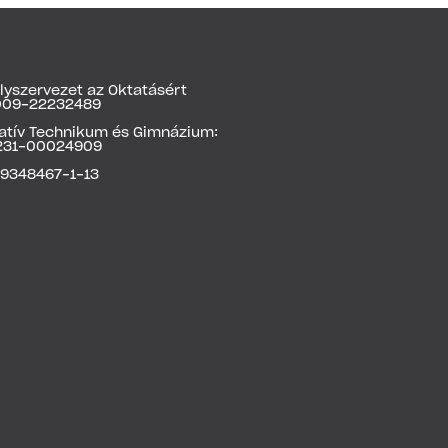
yszervezet az Oktatásért
4009-22232489
vatív Technikum és Gimnázium:
231-00024909
19348467-1-13