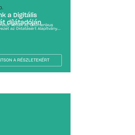
0.
nk a Digitális
t díjátadóján
s részt vettek az Ökumenikus
ezet az Oktatásért Alapítvány...
NTSON A RÉSZLETEKÉRT