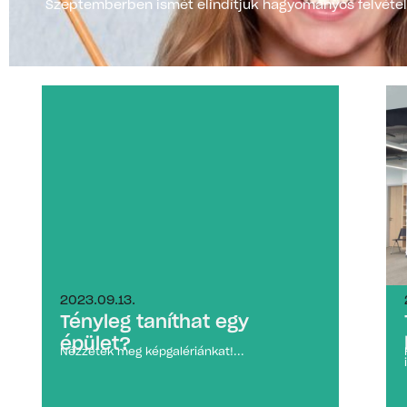
Szeptemberben ismét elindítjuk hagyományos felvételi
2023.09.13.
Tényleg taníthat egy
épület?
Nézzétek meg képgalériánkat!...