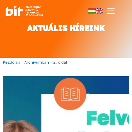
AKTUÁLIS HÍREINK
Kezdőlap
»
Archívumban
»
2. oldal