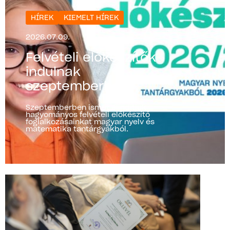
HÍREK
KIEMELT HÍREK
2026.07.09.
Felvételi előkészítők
indulnak
szeptemberben!
Szeptemberben ismét elindítjuk
hagyományos felvételi előkészítő
foglalkozásainkat magyar nyelv és
matematika tantárgyakból.