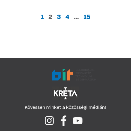
1
2
3
4
…
15
Kövessen minket a közösségi médián!