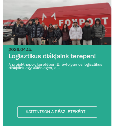
2026.04.15.
Logisztikus diákjaink terepen!
A projektnapok keretében 11. évfolyamos logisztikus
diákjaink egy különleges, a...
KATTINTSON A RÉSZLETEKÉRT