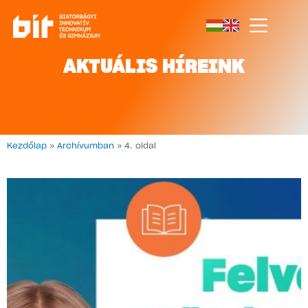
AKTUÁLIS HÍREINK
Kezdőlap
»
Archívumban
»
4. oldal