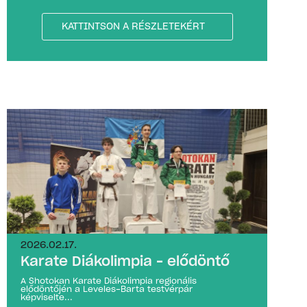
KATTINTSON A RÉSZLETEKÉRT
2026.02.17.
Karate Diákolimpia – elődöntő
A Shotokan Karate Diákolimpia regionális
elődöntőjén a Leveles-Barta testvérpár
képviselte...