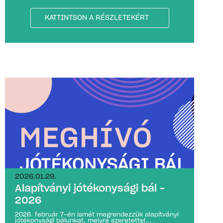
KATTINTSON A RÉSZLETEKÉRT
2026.01.29.
Alapítványi jótékonysági bál –
2026
2026. február 7-én ismét megrendezzük alapítványi
jótékonysági bálunkat, melyre szeretettel...