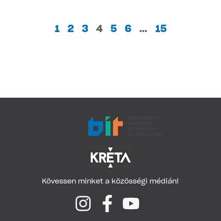
1
2
3
4
5
6
…
15
Kövessen minket a közösségi médián!