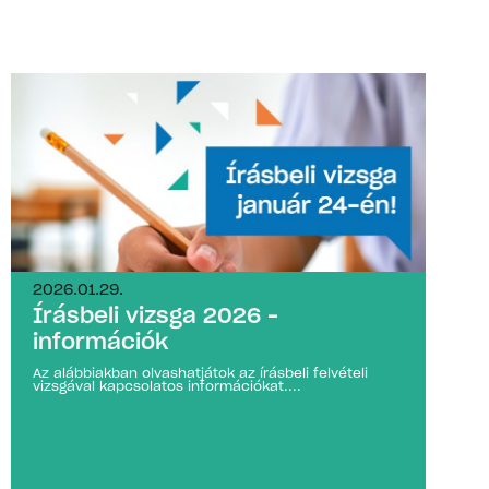
2026.01.29.
Írásbeli vizsga 2026 –
információk
Az alábbiakban olvashatjátok az írásbeli felvételi
vizsgával kapcsolatos információkat....