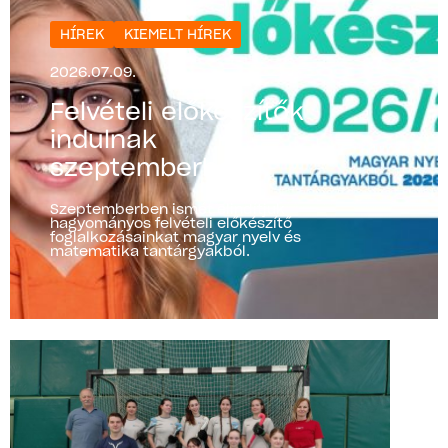
HÍREK
KIEMELT HÍREK
2026.07.09.
Felvételi előkészítők
indulnak
szeptemberben!
Szeptemberben ismét elindítjuk
hagyományos felvételi előkészítő
foglalkozásainkat magyar nyelv és
matematika tantárgyakból.