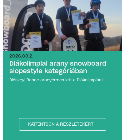
2026.03.2.
Diákolimpiai arany snowboard
slopestyle kategóriában
Diószegi Bence aranyérmes lett a Diákolimpián!...
KATTINTSON A RÉSZLETEKÉRT