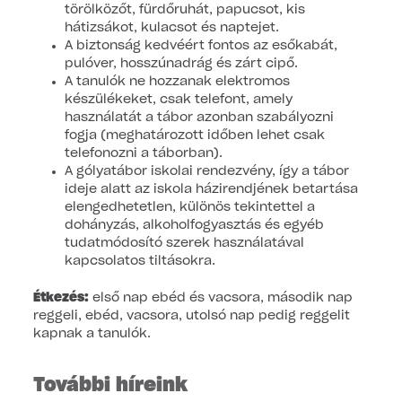
törölközőt, fürdőruhát, papucsot, kis
hátizsákot, kulacsot és naptejet.
A biztonság kedvéért fontos az esőkabát,
pulóver, hosszúnadrág és zárt cipő.
A tanulók ne hozzanak elektromos
készülékeket, csak telefont, amely
használatát a tábor azonban szabályozni
fogja (meghatározott időben lehet csak
telefonozni a táborban).
A gólyatábor iskolai rendezvény, így a tábor
ideje alatt az iskola házirendjének betartása
elengedhetetlen, különös tekintettel a
dohányzás, alkoholfogyasztás és egyéb
tudatmódosító szerek használatával
kapcsolatos tiltásokra.
Étkezés:
első nap ebéd és vacsora, második nap
reggeli, ebéd, vacsora, utolsó nap pedig reggelit
kapnak a tanulók.
További híreink