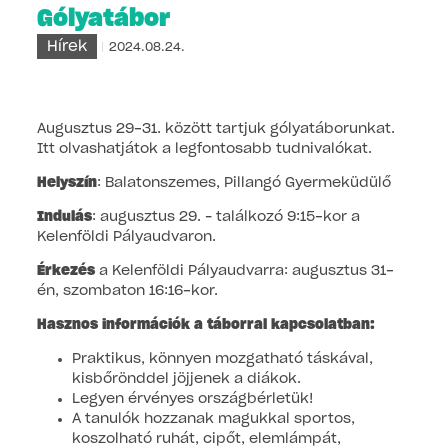
Gólyatábor
Hírek
2024.08.24.
Augusztus 29-31. között tartjuk gólyatáborunkat.
Itt olvashatjátok a legfontosabb tudnivalókat.
Helyszín
: Balatonszemes, Pillangó Gyermeküdülő
Indulás
: augusztus 29. – találkozó 9:15-kor a
Kelenföldi Pályaudvaron.
Érkezés
a Kelenföldi Pályaudvarra: augusztus 31-
én, szombaton 16:16-kor.
Hasznos információk a táborral kapcsolatban:
Praktikus, könnyen mozgatható táskával,
kisbőrönddel jöjjenek a diákok.
Legyen érvényes országbérletük!
A tanulók hozzanak magukkal sportos,
koszolható ruhát, cipőt, elemlámpát,