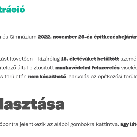
tráció
um és Gimnázium
2022. november 25-én építkezésbejárást
ást követően – kizárólag
18. életévüket betöltött
személ
itelező által biztosított
munkavédelmi felszerelés
viselés
s területén
nem készíthető
. Parkolás az építkezési terül
lasztása
dőpontra jelentkezik az alábbi gombokra kattintva.
Egy lá