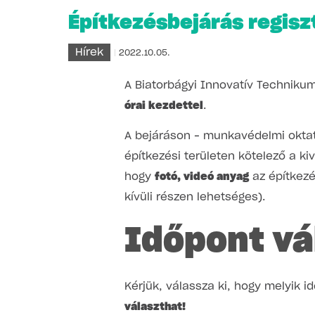
Építkezésbejárás regisz
Hírek
2022.10.05.
A Biatorbágyi Innovatív Technik
órai kezdettel
.
A bejáráson – munkavédelmi oktat
építkezési területen kötelező a kiv
hogy
fotó, videó anyag
az építkezé
kívüli részen lehetséges).
Időpont vá
Kérjük, válassza ki, hogy melyik i
választhat!