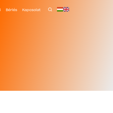
i
Bérlés
Kapcsolat