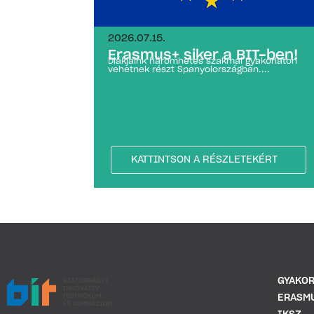
2026.07.15.
Erasmus+ siker a BIT-ben!
Diákjaink háromhetes szakmai gyakorlaton
vehetnek részt Spanyolországban....
KATTINTSON A RÉSZLETEKÉRT
GYAKOR
ERASM