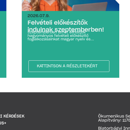
2026.07.9.
Felvételi előkészítők
indulnak szeptemberben!
Szeptemberben ismét elindítjuk
hagyományos felvételi előkészítő
foglalkozásainkat magyar nyelv és...
KATTINTSON A RÉSZLETEKÉRT
I KÉRDÉSEK
Ökumenikus Se
Alapítvány: 1
US+
Biatorbágyi In