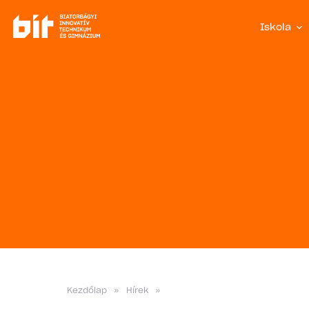
Iskola
Kezdőlap
»
Hírek
»