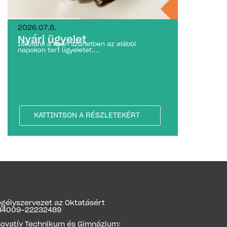
2026.07.8.
Nyári ügyelet
Iskolánk a nyári szünetben az alábbi
napokon tart ügyeletet....
KATTINTSON A RÉSZLETEKÉRT
gélyszervezet az Oktatásért
1784009-22232489
novatív Technikum és Gimnázium: